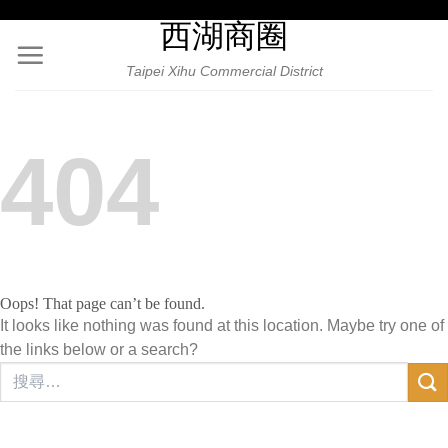
Skip
西湖商圈
to
content
Taipei Xihu Commercial District
404
Oops! That page can’t be found.
It looks like nothing was found at this location. Maybe try one of
the links below or a search?