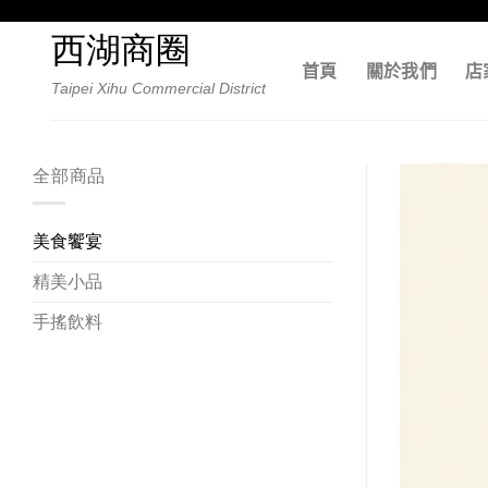
Skip
to
西湖商圈
content
首頁
關於我們
店
Taipei Xihu Commercial District
全部商品
美食饗宴
精美小品
手搖飲料