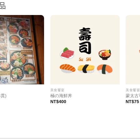
品
美食饗宴
美食饗
貫)
極の海鮮丼
蒙太古
NT$
400
NT$
75