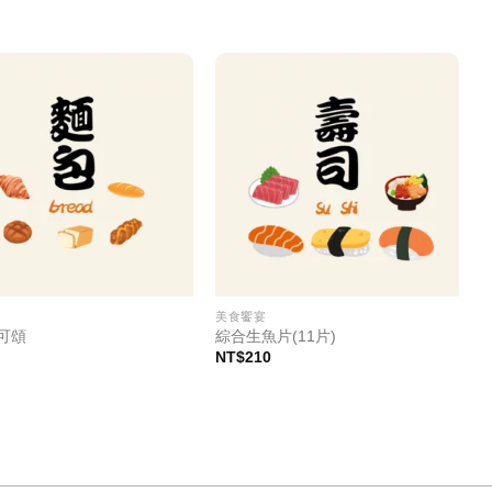
宴
美食饗宴
可頌
綜合生魚片(11片)
NT$
210