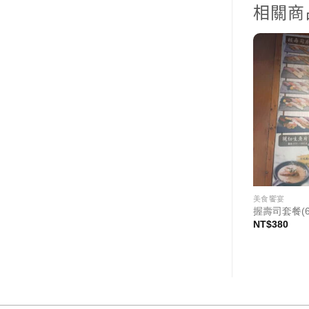
相關商
美食饗宴
美食饗宴
全鮭魚生魚片(12片)
握壽司套餐(6
NT$
320
NT$
380