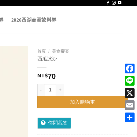
券
2026西湖商圈飲料券
首頁
/
美食饗宴
西瓜冰沙
70
NT$
Face
西瓜冰沙 數量
Line
加入購物車
X
Emai
你問我答
分
享