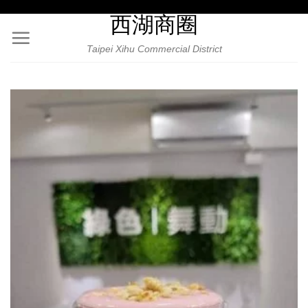
Skip
西湖商圈
to
content
Taipei Xihu Commercial District