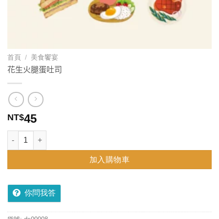
首頁
/
美食饗宴
花生火腿蛋吐司
45
NT$
花生火腿蛋吐司 數量
加入購物車
你問我答