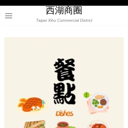
Skip
西湖商圈
to
content
Taipei Xihu Commercial District