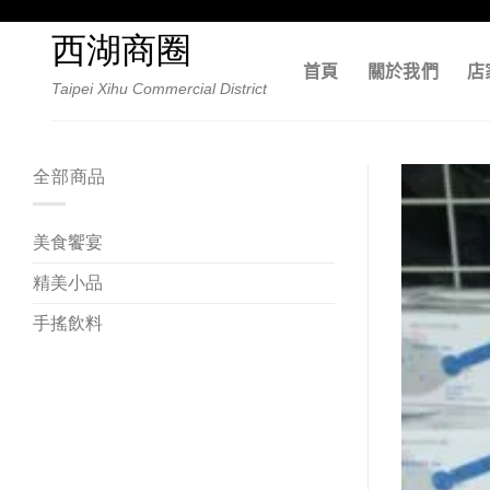
Skip
to
西湖商圈
content
首頁
關於我們
店
Taipei Xihu Commercial District
全部商品
美食饗宴
精美小品
手搖飲料