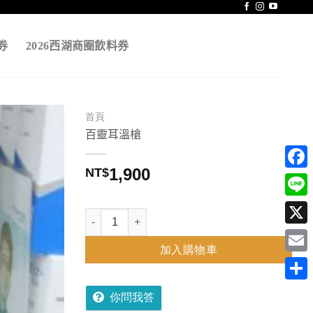
券
2026西湖商圈飲料券
首頁
百靈耳溫槍
1,900
NT$
Face
Line
百靈耳溫槍 數量
X
加入購物車
Emai
分
你問我答
享