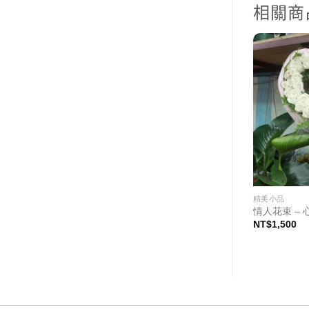
相關商
精美小品
精美小品
恩的心
畢業花束 – 朝氣 向日葵花束
情人花束 – 
NT$
1,000
NT$
1,500