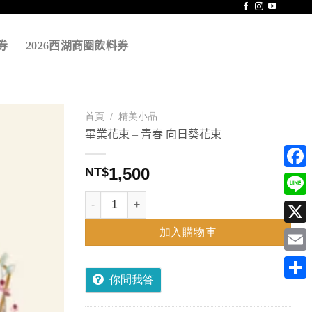
券
2026西湖商圈飲料券
首頁
/
精美小品
畢業花束 – 青春 向日葵花束
1,500
NT$
Face
畢業花束 - 青春 向日葵花束 數量
Line
加入購物車
X
Emai
你問我答
分
享