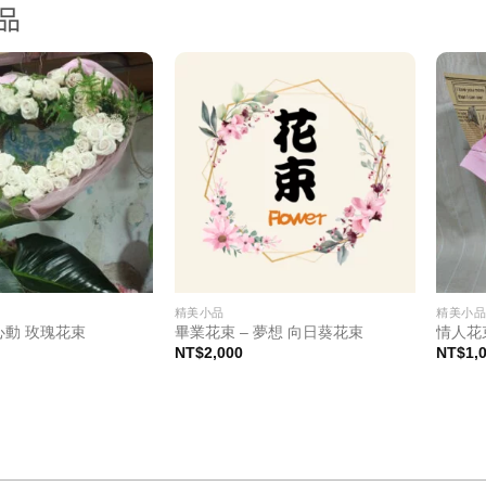
品
精美小品
精美小
心動 玫瑰花束
畢業花束 – 夢想 向日葵花束
情人花
NT$
2,000
NT$
1,