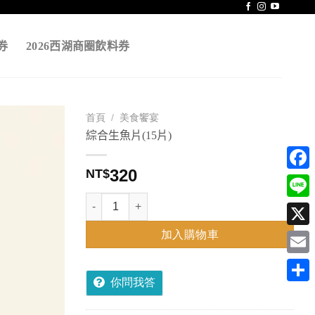
券
2026西湖商圈飲料券
首頁
/
美食饗宴
綜合生魚片(15片)
320
NT$
Face
綜合生魚片(15片) 數量
Line
加入購物車
X
Emai
你問我答
分
享