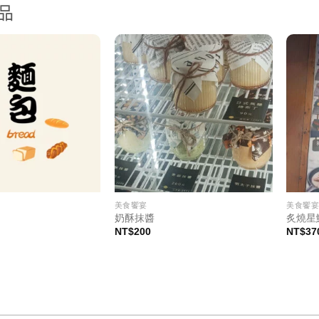
品
美食饗宴
美食饗
奶酥抹醬
炙燒星
NT$
200
NT$
37