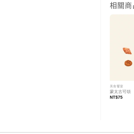
相關商
美食饗宴
美食饗宴
)
握壽司套餐(11貫)
蒙太古可頌
NT$
630
NT$
75