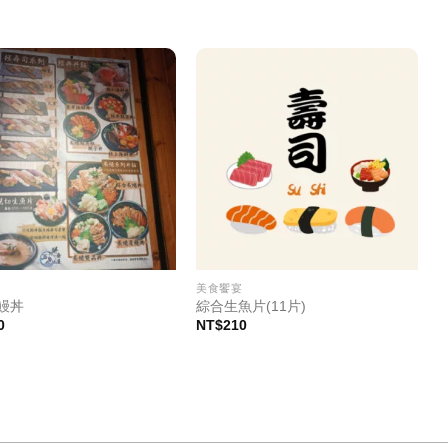
宴
美食饗宴
鰻丼
綜合生魚片(11片)
0
NT$
210