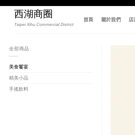
Skip
to
西湖商圈
content
首頁
關於我們
店
Taipei Xihu Commercial District
全部商品
美食饗宴
精美小品
手搖飲料