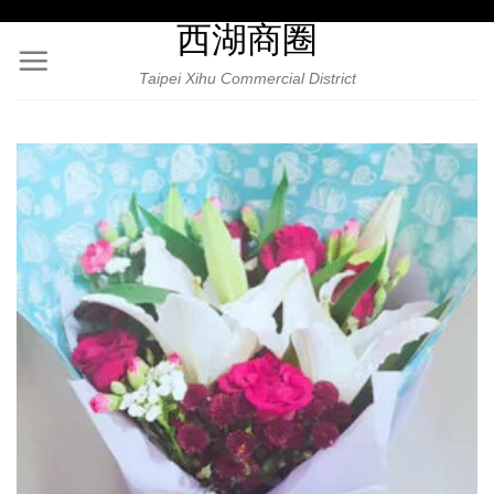
Skip
西湖商圈
to
content
Taipei Xihu Commercial District