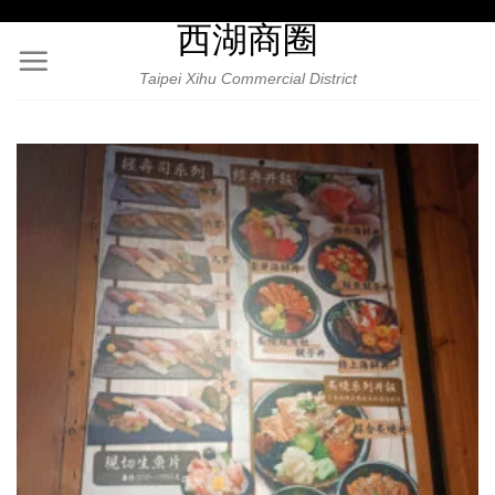
Skip
西湖商圈
to
content
Taipei Xihu Commercial District