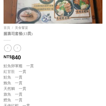
首頁
/
美食饗宴
握壽司套餐(13貫)
840
NT$
鮭魚卵軍艦 一貫
紅甘肚 一貫
鮭魚 一貫
鮸魚 一貫
天然鯛 一貫
旗魚 一貫
鰹魚 一貫
天使紅蝦 一貫