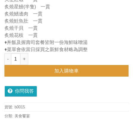
炙燒星鰻(半隻) 一貫
炙燒鰭邊肉 一貫
炙燒鮭魚肚 一貫
炙燒干貝 一貫
炙燒花枝 一貫
♦︎丼飯及握壽司套餐皆附一份海鮮味噌湯
♦︎菜單會依當日採買之新鮮食材略為調整
握壽司套餐(13貫) 數量
加入購物車
你問我答
貨號:
b0015
分類:
美食饗宴