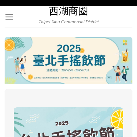
Skip
西湖商圈
to
content
Taipei Xihu Commercial District