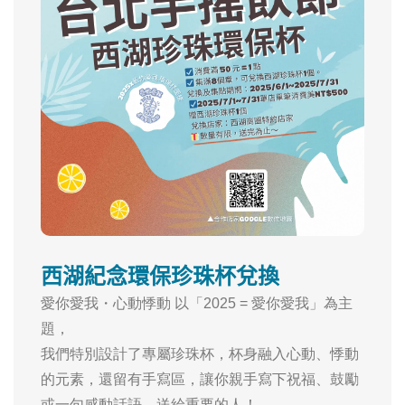
西湖紀念環保珍珠杯兌換
愛你愛我・心動悸動 以「2025 = 愛你愛我」為主
題，
我們特別設計了專屬珍珠杯，杯身融入心動、悸動
的元素，還留有手寫區，讓你親手寫下祝福、鼓勵
或一句感動話語，送給重要的人！