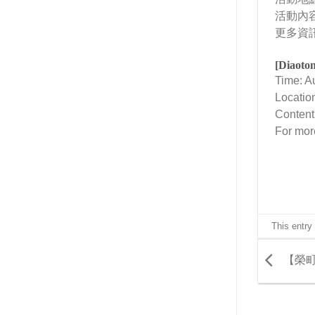
活動內
更多資
[Diaoton
Time: A
Locatio
Content
For more
This entry
【榮町