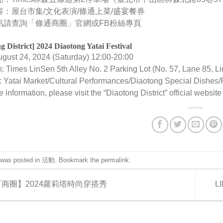
容：屋台市集/文化表演/條通上菜/盛宴餐券
訊請查詢「條通商圈」
官網
或
FB粉絲專頁
g District] 2024 Diaotong Yatai Festival
ugust 24, 2024 (Saturday) 12:00-20:00
n: Times LinSen 5th Alley No. 2 Parking Lot (No. 57, Lane 85, L
: Yatai Market/Cultural Performances/Diaotong Special Dishes
 information, please visit the “Diaotong District”
official website
 was posted in
活動
. Bookmark the
permalink
.
商圈】2024蘿莉塔時尚穿搭秀
L