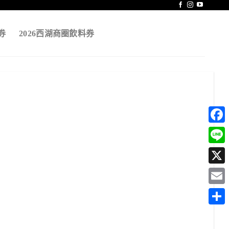
券
2026西湖商圈飲料券
Face
Line
X
Emai
分
享