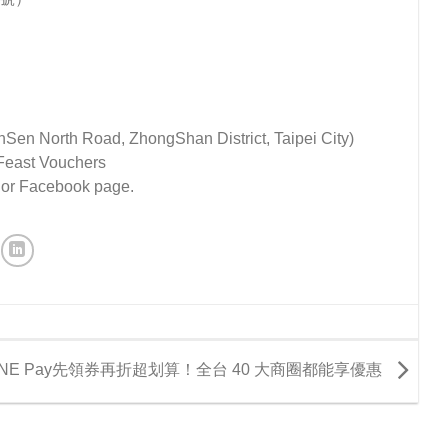
inSen North Road, ZhongShan District, Taipei City)
/Feast Vouchers
or
Facebook page
.
INE Pay先領券再折超划算！全台 40 大商圈都能享優惠