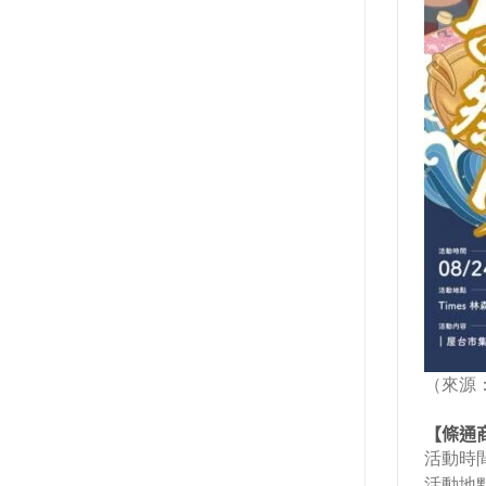
（來源
【條通商
活動時間：
活動地點