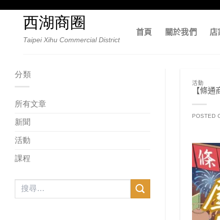
Skip
to
西湖商圈
content
首頁
關於我們
店
Taipei Xihu Commercial District
分類
活動
【條通商
所有文章
POSTED
新聞
活動
課程